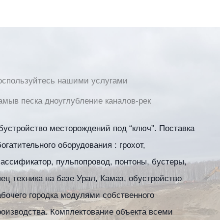
оспользуйтесь нашими услугами
амыв песка дноуглубление каналов-рек
бустройство месторождений под “ключ”. Поставка
богатительного оборудования : грохот,
лассификатор, пульпопровод, понтоны, бустеры,
пец техника на базе Урал, Камаз, обустройство
абочего городка модулями собственного
роизводства. Комплектование объекта всеми