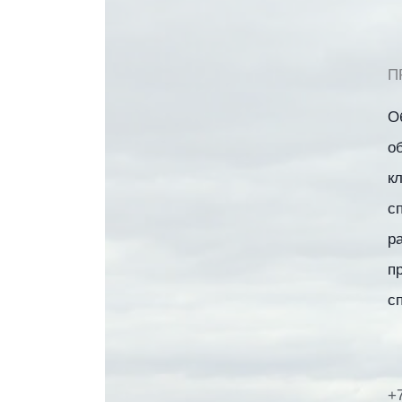
П
О
о
к
с
р
п
с
+