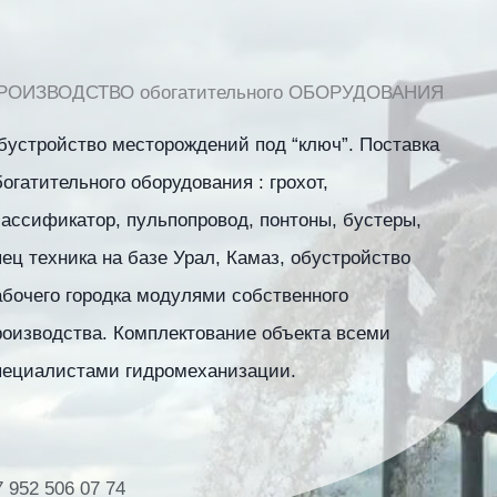
РОИЗВОДСТВО обогатительного ОБОРУДОВАНИЯ
бустройство месторождений под “ключ”. Поставка
богатительного оборудования : грохот,
лассификатор, пульпопровод, понтоны, бустеры,
пец техника на базе Урал, Камаз, обустройство
абочего городка модулями собственного
роизводства. Комплектование объекта всеми
пециалистами гидромеханизации.
7 952 506 07 74