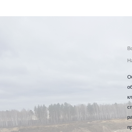
В
Н
О
о
к
с
р
п