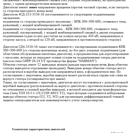
лапах, с одним цилиндрическим концом вала
Двигатели имеют
левое
направление вращения (против часовой стрелки, если смотреть
со стороны выходного конца вала).
Двигатели 4СД-215-3150-16 изготавливаются со следующими подшипниками
скольжения:
подшипник со стороны приводного механизма – КПК 300×300-600, стоякового типа,
разъемный, с жидкой комбинированной смазкой.
подшипник со стороны контактных колец – КПК 300×300-600, стоякового типа,
разъемный, изолированный, с жидкой комбинированной смазкой и двумя упорными
подпятниками (один из них рассчитан на осевую нагрузку 450 кН, направленную в
сторону насоса; а второй на 120 кН, направленную в противоположную сторону).
Двигатели СД4-3150-16 также изготавливаются с изолированным подшипником КПК
300×300-600 (со стороны контактных колец), но без двух упорных подпятников (для
облегчения обслуживания и
монтажа двигателя), и предназначены для агрегатирования
с насосами, которые не передают осевые усилия на подшипниковые опоры двигателя
(насосы типа GHPP 28-24 UY производства фирмы “WARMAN”).
Обмотка статора имеет 12 выводных концов (каждая параллельная ветвь фазы обмотки
статора выводится отдельными проводами). Выводные концы обмотки статора могут
располагаться в коробке выводов или направляться вниз, в фундаментную яму. По
согласованию с заказчиком, коробка выводов может располагаться справа или слева на
корпусе статора (оговаривается при заказе).
Также, по согласованию с заказчиком, двигатели могут поставляться с дополнительной
коробкой выводов (расположенной на корпусе двигателя с противоположной стороны
по отношению к силовой коробке выводов), в которой находятся два трансформатора
тока (типа ТОЛ 10-I-1-2/0,5/10Р-400/5 У2), через которые соединяются нейтральные
выводы обмоток статора (U2, V2, W2) для организации дифференциальной токовой
защиты электродвигателя или некоммерческого учета электроэнергии.