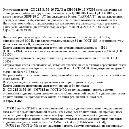
Электродвигатели
4СД-215-3150-16 УХЛ4
и
СД4-3150-16 УХЛ4
предназначены для
привода центробежных грунтовых насосов типа
ГрТ8000/71
или
ГрТ 13000/85
, а
также насосов
GHPP 28-24 UY
(производства фирмы “WARMAN”)
,
предназначенных
для перекачивания абразивных гидросмесей на горнообогатительных комбинатах.
Двигатели могут быть использованы как для нового строительства, так и для замены
ранее установленных двигателей старых серий типа
2СД-215-3150-16 УХЛ4
или
СДУ-18-54-16 УХЛ4
.
Двигатели рассчитаны для работы от сети переменного тока частотой 50 Гц
напряжением 6 000 В, в продолжительном режиме S1 по ГОСТ 183, с коэффициентом
мощности сos φ = 0,9 (опережающий).
Конструктивное исполнение двигателей по степени защиты корпуса – IP21
(ГОСТ17494); по климатическому исполнению и категории размещения – УХЛ4 (ГОСТ
15150).
Охлаждение двигателей осуществляется в режиме самовентиляции – ICA01(ГОСТ
20459).
Окружающая среда неогнеопасная, невзрывоопасная, не содержащая агрессивных газов
и паров, соответствующая типу атмосферы II по ГОСТ 15150. Концентрация инертной
пыли – не более 0,2 мг/м
.
3
Нагревостойкость изоляционных материалов обмотки статора и ротора двигателей – не
ниже класса “
F
“.
Возбуждение двигателей осуществляется от тиристорных возбудителей.
Конструктивное исполнение двигателей по способу монтажа:

4СД-215-3150-16
–
IM7315
по ГОСТ 2479: на фундаментной плите, с двумя
стояковыми подшипниками скольжения с комбинированной смазкой, с двумя упорными
подпятниками, на приподнятых лапах, с одним фланцевым концом вала;

СД4-3150-16:
–
IM7315
по ГОСТ 2479: на фундаментной плите, с двумя стояковыми подшипниками
скольжения с комбинированной смазкой (без упорных подпятников), на приподнятых
лапах, с одним фланцевым концом вала (при этом, изолированный подшипник со
стороны контактных колец имеет присоединительные размеры аналогичных упорных
подшипников двигателей
2СД-215-3150-16 УХЛ4
и
СДУ-18-54-16 УХЛ4
);
–
IM7311
по ГОСТ 2479: на фундаментной плите, с двумя стояковыми подшипниками
скольжения с комбинированной смазкой (без упорных подпятников), на приподнятых