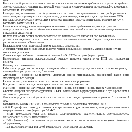
цепь.
Все электрооборудование применяемое на земснаряде соответствует требованиям «правил устройства
электроустановок», «правил технической эксплуатации электроустановок потребителей», требования
нормативных документов.
Конструкция, исполнение, способ установки и класс изоляции применяемого электрооборудования
соответствуют параметрам электроустановок, условиям окружающей среды и требованиям ПУЭ.
Все электрооборудование входящие в комплект поставки имеют климатическое исполнение «У» с
категорией размещения 1, 2, 3.
Компоновка оборудования земснаряда выполнена с учетом требования «правил устройства
электроустановок» в части обеспечения минимально допустимой ширины прохода между корпусами
и пультами управления.
На металлических честях электрооборудования которое может оказаться под напряжением,
установлены видимые элементы для соединения защитного заземления. Рядом с каждым элементом
расположен символ «Заземление»
Вращающиеся части двигателей имеют защитные ограждения.
У органов управления земснаряда имеются четкие несмываемые надписи, указывающие четкие
назначения движений.
Схема электро снабжения по высокой стороне 6 кВ, КТП однотрансформаторное.
Возможность выводить высоковольтный электро двигатель отдельно от КТП для проведения
ремонта.
Соблюдена селективность.
Кабельная продукция: используется медный кабель, соответствующего сечения согласно нагрузки, с
изоляцией не распространяющей горение.
Амперметр – основной эл.двигатель, двигатель насоса гидроразмыва, технический насос, один
амперметр на все лебедки.
Киловольтметр – основной двигатель, двигатель насоса гидроразмыва.
Вакууметр – всасывающая магистраль основного насоса, рыхлителя
Манометр – напорная магистраль:
технического насоса, основного насоса, насоса гидроразмыва
Система контроля электрооборудования и КИП организована в рубке управления с дублированием в
машинном отделении.
Основным родом тока бортовой электросети на земснаряде принимается переменный трёхфазный
ток,
напряжением 6000В или 380В в зависимости от модели земснаряда, частотой 50Гц.
– 6000В трёхфазного тока для питания электродвигателя грунтового насоса, электродвигателя насоса
гидрорыхления и трансформатора 6/0,4кВ;
– 380В трёхфазного тока для питания электроприводов технологических электроприводов,
общесудовых силовых потребителей;
– 220В (фаза-ноль) для питания осушительных насосов, сетей основного освещения, бытового
оборудования;
– 12В переменного тока для сетей переносного (ремонтного) освещения.