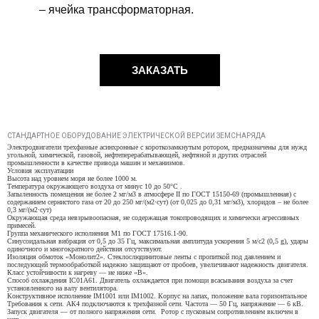
– ячейка трансформаторная.
ЗАКАЗАТЬ
СТАНДАРТНОЕ ОБОРУДОВАНИЕ ЭЛЕКТРИЧЕСКОЙ ВЕРСИИ ЗЕМСНАРЯДА
Электродвигатели трехфазные асинхронные с короткозамкнутым ротором, предназначены для нужд
угольной, химической, газовой, нефтеперерабатывающей, нефтяной и других отраслей
промышленности в качестве привода машин и механизмов.
Условия эксплуатации
Высота над уровнем моря не более 1000 м.
Температура окружающего воздуха от минус 10 до 50°С .
Запыленность помещения не более 2 мг/м3 в атмосфере II по ГОСТ 15150-69 (промышленная) с
содержанием сернистого газа от 20 до 250 мг/(м2·сут) (от 0,025 до 0,31 мг/м3), хлоридов – не более
0,3 мг/(м2·сут)
Окружающая среда невзрывоопасная, не содержащая токопроводящих и химически агрессивных
примесей.
Группа механического исполнения М1 по ГОСТ 17516.1-90.
Синусоидальная вибрация от 0,5 до 35 Гц, максимальная амплитуда ускорения 5 м/с2 (0,5 g), удары
одиночного и многократного действия отсутствуют.
Изоляция обмоток «Монолит2». Стеклослюдинитовые ленты с пропиткой под давлением и
последующей термообработкой надежно защищают от пробоев, увеличивают надежность двигателя.
Класс устойчивости к нагреву — не ниже «В».
Способ охлаждения IC01A61. Двигатель охлаждается при помощи всасывания воздуха за счет
установленного на валу вентилятора.
Конструктивное исполнение IM1001 или IM1002. Корпус на лапах, положение вала горизонтальное
Требования к сети. АК4 подключаются к трехфазной сети. Частота — 50 Гц, напряжение — 6 кВ.
Запуск двигателя — от полного напряжения сети.
Ротор с пусковым сопротивлением включен в