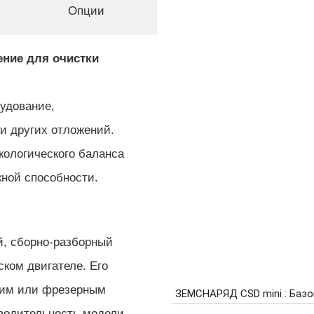
Опции
ение для очистки
удование,
 и других отложений.
ологического баланса
кной способности.
й, сборно-разборный
ком двигателе. Его
ким или фрезерным
зводительность модели