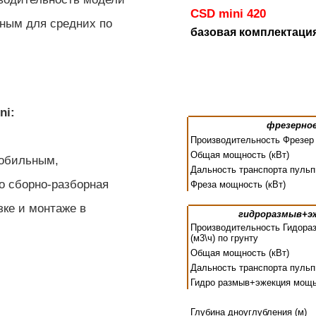
вным для средних по
ni:
мобильным,
о сборно-разборная
зке и монтаже в